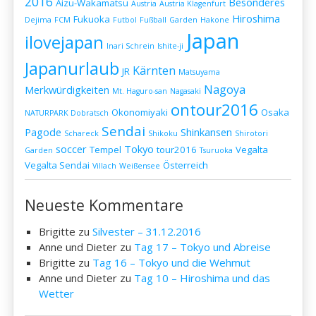
2016
Besonderes
Aizu-Wakamatsu
Austria
Austria Klagenfurt
Hiroshima
Fukuoka
Dejima
FCM
Futbol
Fußball
Garden
Hakone
Japan
ilovejapan
Inari Schrein
Ishite-ji
Japanurlaub
Kärnten
JR
Matsuyama
Nagoya
Merkwürdigkeiten
Mt. Haguro-san
Nagasaki
ontour2016
Okonomiyaki
Osaka
NATURPARK Dobratsch
Sendai
Pagode
Shinkansen
Schareck
Shikoku
Shirotori
soccer
Tokyo
Tempel
tour2016
Vegalta
Garden
Tsuruoka
Vegalta Sendai
Österreich
Villach
Weißensee
Neueste Kommentare
Brigitte
zu
Silvester – 31.12.2016
Anne und Dieter
zu
Tag 17 – Tokyo und Abreise
Brigitte
zu
Tag 16 – Tokyo und die Wehmut
Anne und Dieter
zu
Tag 10 – Hiroshima und das
Wetter