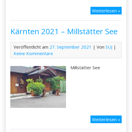
Kärnt
Weiterlesen »
2021
–
Kärnten 2021 – Millstätter See
Klope
See
Veröffentlicht am
27. September 2021
| Von
SUJ
|
Keine Kommentare
Millstätter See
Kärnt
Weiterlesen »
2021
–