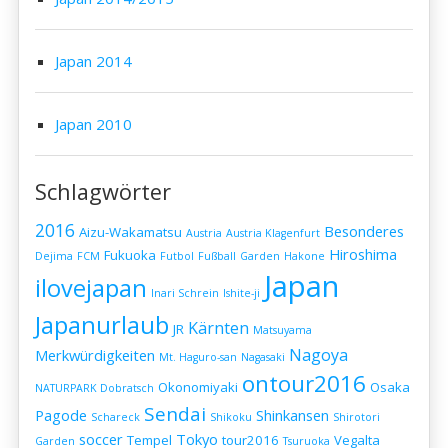
Japan 2014
Japan 2010
Schlagwörter
2016
Besonderes
Aizu-Wakamatsu
Austria
Austria Klagenfurt
Hiroshima
Fukuoka
Dejima
FCM
Futbol
Fußball
Garden
Hakone
Japan
ilovejapan
Inari Schrein
Ishite-ji
Japanurlaub
Kärnten
JR
Matsuyama
Nagoya
Merkwürdigkeiten
Mt. Haguro-san
Nagasaki
ontour2016
Okonomiyaki
Osaka
NATURPARK Dobratsch
Sendai
Pagode
Shinkansen
Schareck
Shikoku
Shirotori
soccer
Tokyo
Tempel
tour2016
Vegalta
Garden
Tsuruoka