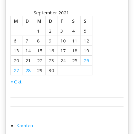
Millst
September 2021
See
M
D
M
D
F
S
S
1
2
3
4
5
6
7
8
9
10
11
12
13
14
15
16
17
18
19
20
21
22
23
24
25
26
27
28
29
30
« Okt.
Kärnten