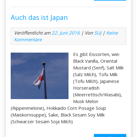
das
ist
Auch das ist Japan
Japan
Veröffentlicht am
22. Juni 2016
| Von
SUJ
|
Keine
Kommentare
Es gibt Eissorten, wie:
Black Vanilla, Oriental
Mustard (Senf), Salt Milk
(Salz Milch), Tofu Milk
(Tofu Milch), Japanese
Horseradish
(Meerrettisch/Wasabi),
Musk Melon
(Rippenmelone), Hokkaido Corn Posage Soup
(Maiskornsuppe), Sake, Black Sesam Soy Milk
(Schwarzer Sesam Soja Milch)