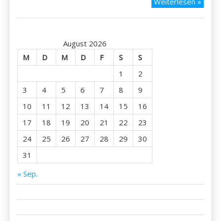
Auch
Weiterlesen »
das
ist
Japan
August 2026
M
D
M
D
F
S
S
1
2
3
4
5
6
7
8
9
10
11
12
13
14
15
16
17
18
19
20
21
22
23
24
25
26
27
28
29
30
31
« Sep.