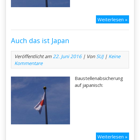
Auch
Weiterlesen »
das
ist
Auch das ist Japan
Japan
Veröffentlicht am
22. Juni 2016
| Von
SUJ
|
Keine
Kommentare
Baustellenabsicherung
auf japanisch:
Auch
Weiterlesen »