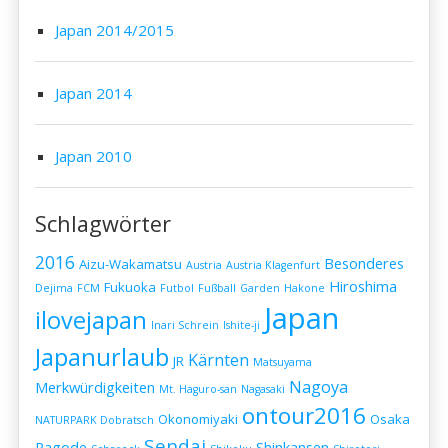
Japan 2014/2015
Japan 2014
Japan 2010
Schlagwörter
2016
Besonderes
Aizu-Wakamatsu
Austria
Austria Klagenfurt
Hiroshima
Fukuoka
Dejima
FCM
Futbol
Fußball
Garden
Hakone
Japan
ilovejapan
Inari Schrein
Ishite-ji
Japanurlaub
Kärnten
JR
Matsuyama
Nagoya
Merkwürdigkeiten
Mt. Haguro-san
Nagasaki
ontour2016
Okonomiyaki
Osaka
NATURPARK Dobratsch
Sendai
Pagode
Shinkansen