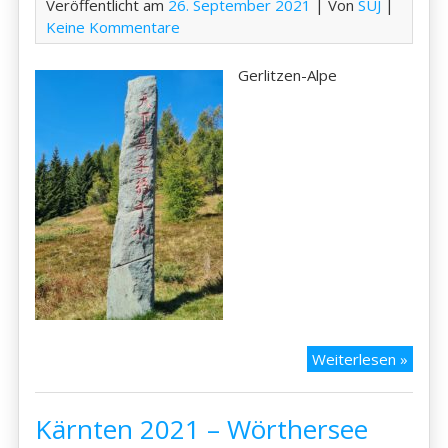
Veröffentlicht am
26. September 2021
| Von
SUJ
|
Keine Kommentare
Gerlitzen-Alpe
Kärnt
Weiterlesen »
2021
–
Kärnten 2021 – Wörthersee
Gerlit
Alpe