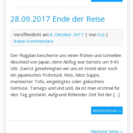
Hom
Alab
28.09.2017 Ende der Reise
Veröffentlicht am
8. Oktober 2017
| Von
SUJ
|
Keine Kommentare
Der Flugplan bescherte uns einen frühen und schnellen
Abschied von Japan, denn Abflug war bereits um 9:45
Uhr. Zuerst genehmigten wir uns im Hotel aber noch
ein japanisches Frühstück. Reis, Miso Suppe,
marinierter Tofu, eingelegtes oder gekochtes
Gemüse, Tamago und und und, da ist man erstmal für
den Tag gestärkt. Aufgrund fehlender Zeit fiel der […]
28.09
Weiterlesen »
Ende
der
Reise
Nächste Seite »