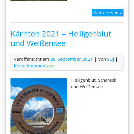
Kärnt
Weiterlesen »
2021
–
Kärnten 2021 – Heiligenblut
Natur
Dobra
und Weißensee
Veröffentlicht am
28. September 2021
| Von
SUJ
|
Keine Kommentare
Heiligenblut, Schareck
und Weißensee