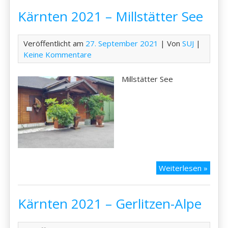
–
Kärnten 2021 – Millstätter See
Klope
See
Veröffentlicht am
27. September 2021
| Von
SUJ
|
Keine Kommentare
Millstätter See
Kärnt
Weiterlesen »
2021
–
Kärnten 2021 – Gerlitzen-Alpe
Millst
See