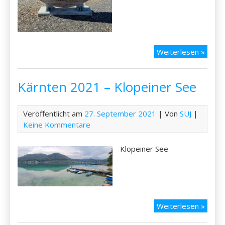
Kärnt
Weiterlesen »
2021
–
Kärnten 2021 – Klopeiner See
Heilig
und
Weiß
Veröffentlicht am
27. September 2021
| Von
SUJ
|
Keine Kommentare
Klopeiner See
Kärnt
Weiterlesen »
2021