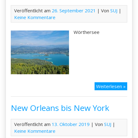
Veröffentlicht am
26. September 2021
| Von
SUJ
|
Keine Kommentare
Wörthersee
Kärnt
Weiterlesen »
2021
–
New Orleans bis New York
Wört
Veröffentlicht am
13. Oktober 2019
| Von
SUJ
|
Keine Kommentare