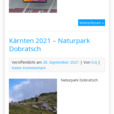
Kärnt
Weiterlesen »
2021
–
Kärnten 2021 – Naturpark
Fussba
in
Dobratsch
Klage
Veröffentlicht am
28. September 2021
| Von
SUJ
|
Keine Kommentare
Naturpark Dobratsch