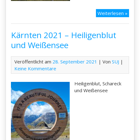
Kärnt
Weiterlesen »
2021
–
Kärnten 2021 – Heiligenblut
Natur
Dobra
und Weißensee
Veröffentlicht am
28. September 2021
| Von
SUJ
|
Keine Kommentare
Heiligenblut, Schareck
und Weißensee