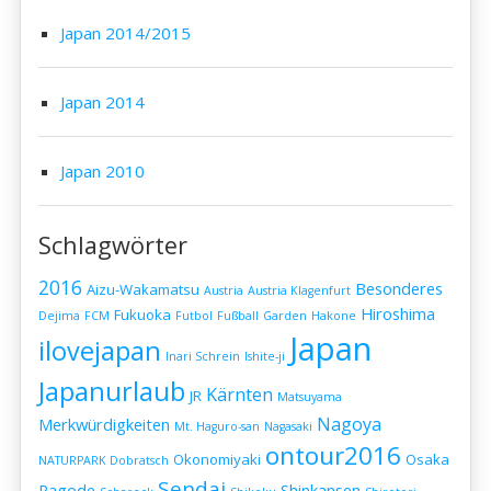
Japan 2014/2015
Japan 2014
Japan 2010
Schlagwörter
2016
Besonderes
Aizu-Wakamatsu
Austria
Austria Klagenfurt
Hiroshima
Fukuoka
Dejima
FCM
Futbol
Fußball
Garden
Hakone
Japan
ilovejapan
Inari Schrein
Ishite-ji
Japanurlaub
Kärnten
JR
Matsuyama
Nagoya
Merkwürdigkeiten
Mt. Haguro-san
Nagasaki
ontour2016
Okonomiyaki
Osaka
NATURPARK Dobratsch
Sendai
Pagode
Shinkansen