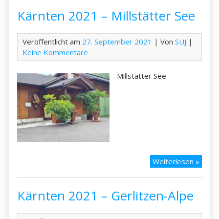
–
Kärnten 2021 – Millstätter See
Klope
See
Veröffentlicht am
27. September 2021
| Von
SUJ
|
Keine Kommentare
Millstätter See
Kärnt
Weiterlesen »
2021
–
Kärnten 2021 – Gerlitzen-Alpe
Millst
See