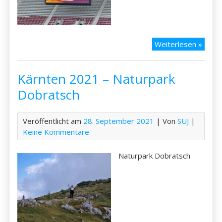
Kärnt
Weiterlesen »
2021
–
Kärnten 2021 – Naturpark
Fussba
in
Dobratsch
Klage
Veröffentlicht am
28. September 2021
| Von
SUJ
|
Keine Kommentare
Naturpark Dobratsch