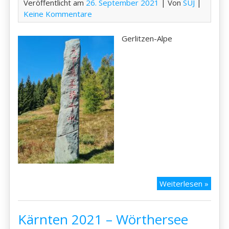
Veröffentlicht am
26. September 2021
| Von
SUJ
|
Keine Kommentare
Gerlitzen-Alpe
Kärnt
Weiterlesen »
2021
–
Kärnten 2021 – Wörthersee
Gerlit
Alpe