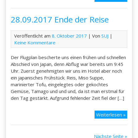
Hom
Alab
28.09.2017 Ende der Reise
Veröffentlicht am
8. Oktober 2017
| Von
SUJ
|
Keine Kommentare
Der Flugplan bescherte uns einen frühen und schnellen
Abschied von Japan, denn Abflug war bereits um 9:45
Uhr. Zuerst genehmigten wir uns im Hotel aber noch
ein japanisches Frühstück. Reis, Miso Suppe,
marinierter Tofu, eingelegtes oder gekochtes
Gemüse, Tamago und und und, da ist man erstmal für
den Tag gestärkt. Aufgrund fehlender Zeit fiel der […]
28.09
Weiterlesen »
Ende
der
Reise
Nächste Seite »