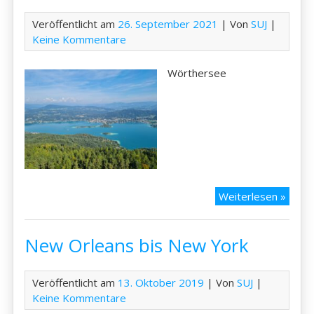
Veröffentlicht am
26. September 2021
| Von
SUJ
|
Keine Kommentare
Wörthersee
Kärnt
Weiterlesen »
2021
–
New Orleans bis New York
Wört
Veröffentlicht am
13. Oktober 2019
| Von
SUJ
|
Keine Kommentare