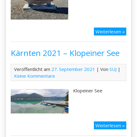
Kärnt
Weiterlesen »
2021
–
Kärnten 2021 – Klopeiner See
Heilig
und
Weiß
Veröffentlicht am
27. September 2021
| Von
SUJ
|
Keine Kommentare
Klopeiner See
Kärnt
Weiterlesen »
2021