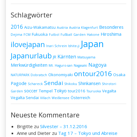
Schlagwörter
2016
Besonderes
Aizu-Wakamatsu
Austria
Austria Klagenfurt
Hiroshima
Fukuoka
Dejima
FCM
Futbol
Fußball
Garden
Hakone
Japan
ilovejapan
Inari Schrein
Ishite-ji
Japanurlaub
Kärnten
JR
Matsuyama
Nagoya
Merkwürdigkeiten
Mt. Haguro-san
Nagasaki
ontour2016
Okonomiyaki
Osaka
NATURPARK Dobratsch
Sendai
Pagode
Shinkansen
Schareck
Shikoku
Shirotori
soccer
Tokyo
Tempel
tour2016
Vegalta
Garden
Tsuruoka
Vegalta Sendai
Österreich
Villach
Weißensee
Neueste Kommentare
Brigitte
zu
Silvester – 31.12.2016
Anne und Dieter
zu
Tag 17 – Tokyo und Abreise