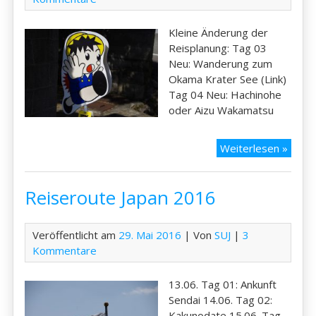
Kleine Änderung der
Reisplanung: Tag 03
Neu: Wanderung zum
Okama Krater See (Link)
Tag 04 Neu: Hachinohe
oder Aizu Wakamatsu
Ände
Weiterlesen »
Reise
Reiseroute Japan 2016
Veröffentlicht am
29. Mai 2016
| Von
SUJ
|
3
Kommentare
13.06. Tag 01: Ankunft
Sendai 14.06. Tag 02:
Kakunodate 15.06. Tag