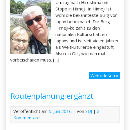
Umzug nach Hiroshima mit
Stopp in Himeji. In Himeji ist
wohl die bekannteste Burg von
Japan beheimatet. Die Burg
Himeji-kõ zählt zu den
nationalen Kulturschätzen
Japans und ist seit vielen Jahren
als Weltkulturerbe eingestuft.
Also ein Ort, wo man mal
vorbeischauen muss. […]
Tag
Weiterlesen »
09
–
Routenplanung ergänzt
Himej
–
Hiros
Veröffentlicht am
5. Juni 2016
| Von
SUJ
|
2
und
Kommentare
die
Burg