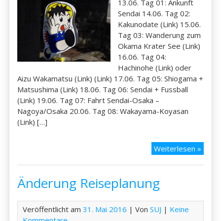
13.06. Tag 01: Ankunft
Sendai 14.06. Tag 02:
Kakunodate (Link) 15.06.
Tag 03: Wanderung zum
Okama Krater See (Link)
16.06. Tag 04:
Hachinohe (Link) oder
Aizu Wakamatsu (Link) (Link) 17.06. Tag 05: Shiogama +
Matsushima (Link) 18.06. Tag 06: Sendai + Fussball
(Link) 19.06. Tag 07: Fahrt Sendai-Osaka –
Nagoya/Osaka 20.06. Tag 08: Wakayama-Koyasan
(Link) […]
Route
Weiterlesen »
ergän
Änderung Reiseplanung
Veröffentlicht am
31. Mai 2016
| Von
SUJ
|
Keine
Kommentare