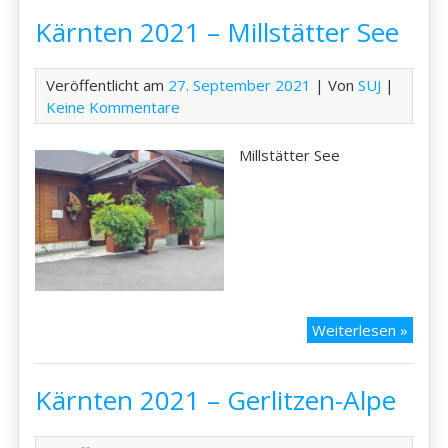
–
Kärnten 2021 – Millstätter See
Klope
See
Veröffentlicht am
27. September 2021
| Von
SUJ
|
Keine Kommentare
Millstätter See
Kärnt
Weiterlesen »
2021
–
Kärnten 2021 – Gerlitzen-Alpe
Millst
See