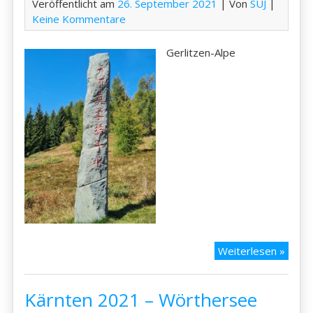
Veröffentlicht am
26. September 2021
| Von
SUJ
|
Keine Kommentare
Gerlitzen-Alpe
Kärnt
Weiterlesen »
2021
–
Kärnten 2021 – Wörthersee
Gerlit
Alpe