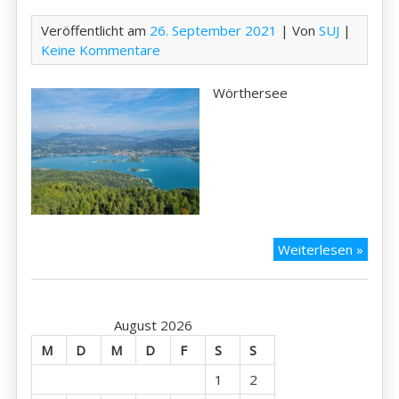
Veröffentlicht am
26. September 2021
| Von
SUJ
|
Keine Kommentare
Wörthersee
Kärnt
Weiterlesen »
2021
–
Wört
August 2026
M
D
M
D
F
S
S
1
2