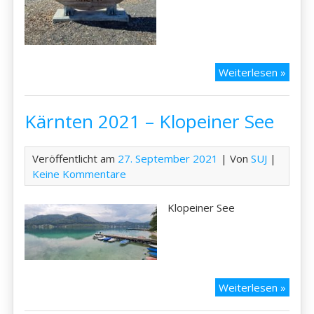
Kärnt
Weiterlesen »
2021
–
Kärnten 2021 – Klopeiner See
Heilig
und
Weiß
Veröffentlicht am
27. September 2021
| Von
SUJ
|
Keine Kommentare
Klopeiner See
Kärnt
Weiterlesen »
2021