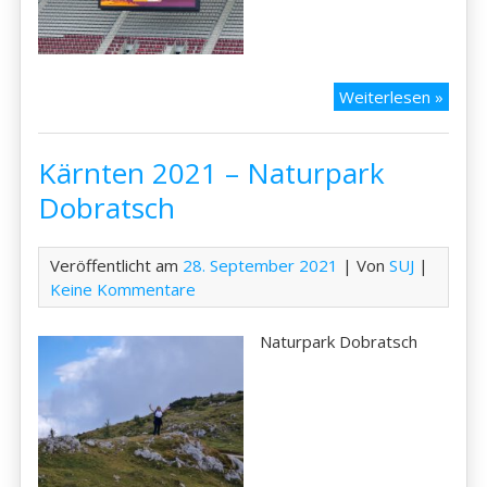
Kärnt
Weiterlesen »
2021
–
Kärnten 2021 – Naturpark
Fussba
in
Dobratsch
Klage
Veröffentlicht am
28. September 2021
| Von
SUJ
|
Keine Kommentare
Naturpark Dobratsch