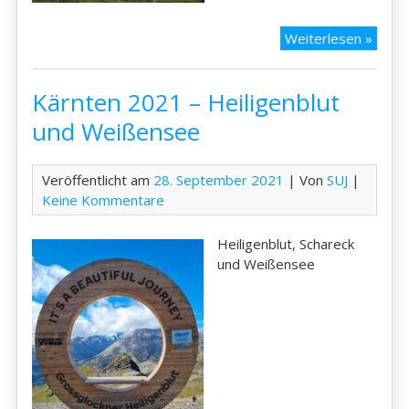
Kärnt
Weiterlesen »
2021
–
Kärnten 2021 – Heiligenblut
Natur
Dobra
und Weißensee
Veröffentlicht am
28. September 2021
| Von
SUJ
|
Keine Kommentare
Heiligenblut, Schareck
und Weißensee