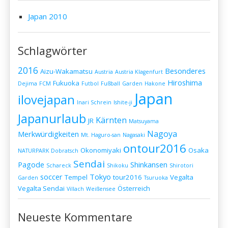
Japan 2010
Schlagwörter
2016
Besonderes
Aizu-Wakamatsu
Austria
Austria Klagenfurt
Hiroshima
Fukuoka
Dejima
FCM
Futbol
Fußball
Garden
Hakone
Japan
ilovejapan
Inari Schrein
Ishite-ji
Japanurlaub
Kärnten
JR
Matsuyama
Nagoya
Merkwürdigkeiten
Mt. Haguro-san
Nagasaki
ontour2016
Okonomiyaki
Osaka
NATURPARK Dobratsch
Sendai
Pagode
Shinkansen
Schareck
Shikoku
Shirotori
soccer
Tokyo
Tempel
tour2016
Vegalta
Garden
Tsuruoka
Vegalta Sendai
Österreich
Villach
Weißensee
Neueste Kommentare