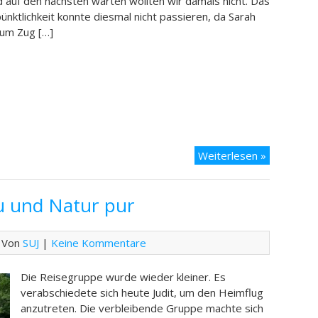
 auf den nächsten warten wollten wir damals nicht. Das
ünktlichkeit konnte diesmal nicht passieren, da Sarah
zum Zug […]
Tag
Weiterlesen »
12
–
u und Natur pur
Yamaguchi
und
die
 Von
SUJ
|
Keine Kommentare
Pagode
Die Reisegruppe wurde wieder kleiner. Es
verabschiedete sich heute Judit, um den Heimflug
anzutreten. Die verbleibende Gruppe machte sich