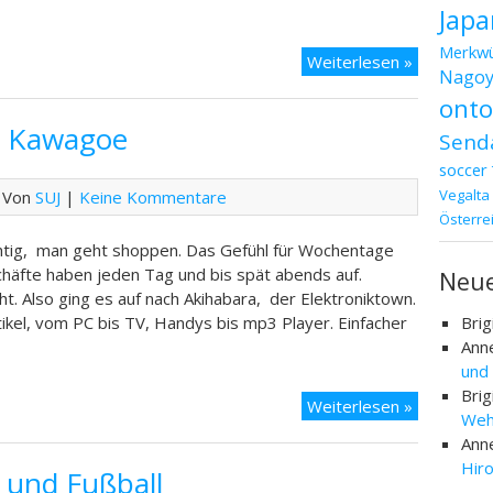
Japa
Merkwü
Tag
Weiterlesen »
Nagoy
15
ont
–
d Kawagoe
Shibamata
Send
Narita
soccer
und
Vegalta
 Von
SUJ
|
Keine Kommentare
die
Österre
Tempel
htig, man geht shoppen. Das Gefühl für Wochentage
chäfte haben jeden Tag und bis spät abends auf.
Neu
ht. Also ging es auf nach Akihabara, der Elektroniktown.
rtikel, vom PC bis TV, Handys bis mp3 Player. Einfacher
Brig
Ann
und
Brig
Tag
Weiterlesen »
Weh
14
Ann
–
Hir
 und Fußball
Tokyo