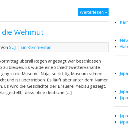
Tag
Weiterlesen »
17
Kär
–
d die Wehmut
Tokyo
und
New
Abreise
Ala
 Von
SUJ
|
Ein Kommentar
 Vormittag überall Regen angesagt war beschlossen
yo zu bleiben. Es wurde eine Schlechtwettervariante
Jap
 ging in ein Museum. Naja, so richtig Museum stimmt
nicht und ist übertrieben. Es läuft aber unter dem Namen
 Es wird die Geschichte der Brauerei Yebisu gezeigt.
Jap
klargestellt, dass ohne deutsche […]
Jap
Jap
Jap