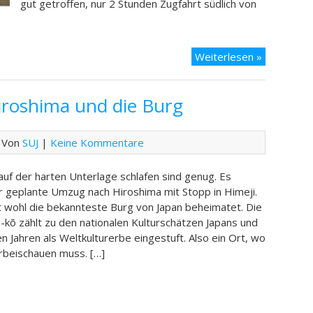
gut getroffen, nur 2 Stunden Zugfahrt südlich von
Tag
Weiterlesen »
10
–
Hiroshima und die Burg
Hiroshima
und
das
 Von
SUJ
|
Keine Kommentare
Wetter
uf der harten Unterlage schlafen sind genug. Es
r geplante Umzug nach Hiroshima mit Stopp in Himeji.
st wohl die bekannteste Burg von Japan beheimatet. Die
-kõ zählt zu den nationalen Kulturschätzen Japans und
len Jahren als Weltkulturerbe eingestuft. Also ein Ort, wo
rbeischauen muss. […]