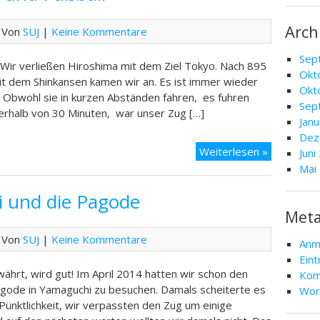
und
Kawagoe
Arch
 Von
SUJ
|
Keine Kommentare
Sep
 Wir verließen Hiroshima mit dem Ziel Tokyo. Nach 895
Okt
it dem Shinkansen kamen wir an. Es ist immer wieder
Okt
d. Obwohl sie in kurzen Abständen fahren, es fuhren
Sep
rhalb von 30 Minuten, war unser Zug […]
Jan
Dez
Tag
Weiterlesen »
Juni
13
Mai
–
 und die Pagode
Yokohama
und
Met
Fußball
 Von
SUJ
|
Keine Kommentare
Anm
Ein
ährt, wird gut! Im April 2014 hatten wir schon den
Kom
agode in Yamaguchi zu besuchen. Damals scheiterte es
Wor
Pünktlichkeit, wir verpassten den Zug um einige