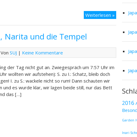
Jap
Tag
Weiterlesen »
16
–
Jap
, Narita und die Tempel
Tokyo
und
die
Jap
 Von
SUJ
|
Keine Kommentare
Wehmut
ing der Tag nicht gut an. Zwiegespräch um 7:57 Uhr im
Jap
hr wollten wir aufstehen): S. zu I.: Schatz, bleib doch
egen! I. zu S.: wackele nicht so rum! Dann schauten wir
n und es wurde klar, wir lagen beide still, nur das Bett
Schl
nd das […]
2016
Besond
Garden
Inari Sch