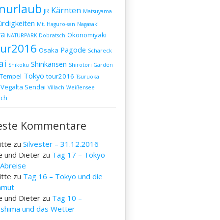
nurlaub
Kärnten
JR
Matsuyama
rdigkeiten
Mt. Haguro-san
Nagasaki
a
Okonomiyaki
NATURPARK Dobratsch
our2016
Pagode
Osaka
Schareck
,
ai
Shinkansen
Shikoku
Shirotori Garden
Tokyo
Tempel
tour2016
Tsuruoka
Vegalta Sendai
Villach
Weißensee
ich
este Kommentare
itte
zu
Silvester – 31.12.2016
e und Dieter
zu
Tag 17 – Tokyo
 Abreise
itte
zu
Tag 16 – Tokyo und die
mut
e und Dieter
zu
Tag 10 –
oshima und das Wetter