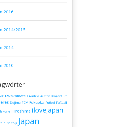
an 2016
an 2014/2015
an 2014
an 2010
agwörter
Aizu-Wakamatsu
Austria
Austria Klagenfurt
eres
Fukuoka
Dejima
FCM
Futbol
Fußball
ilovejapan
Hiroshima
Hakone
Japan
rein
Ishite-ji