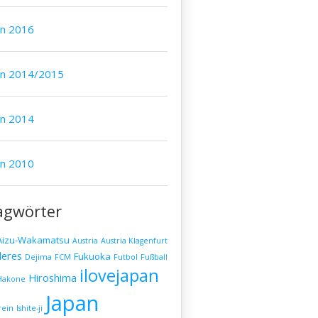
an 2016
an 2014/2015
an 2014
an 2010
agwörter
Aizu-Wakamatsu
Austria
Austria Klagenfurt
eres
Fukuoka
Dejima
FCM
Futbol
Fußball
ilovejapan
Hiroshima
Hakone
Japan
rein
Ishite-ji