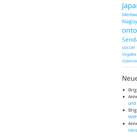
Japa
Merkwü
Nagoy
ont
Send
soccer
Vegalta
Österre
Neu
Brig
Ann
und
Brig
Weh
Ann
Hir