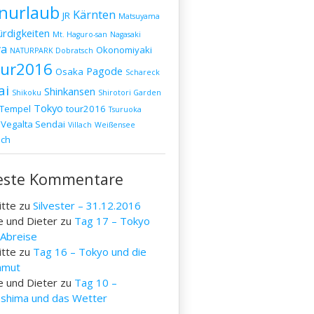
nurlaub
Kärnten
JR
Matsuyama
rdigkeiten
Mt. Haguro-san
Nagasaki
a
Okonomiyaki
NATURPARK Dobratsch
our2016
Pagode
Osaka
Schareck
ai
Shinkansen
Shikoku
Shirotori Garden
Tokyo
Tempel
tour2016
Tsuruoka
Vegalta Sendai
Villach
Weißensee
ich
este Kommentare
itte
zu
Silvester – 31.12.2016
e und Dieter
zu
Tag 17 – Tokyo
 Abreise
itte
zu
Tag 16 – Tokyo und die
mut
e und Dieter
zu
Tag 10 –
oshima und das Wetter