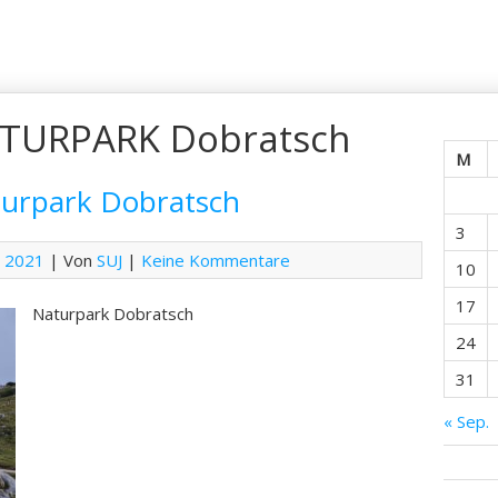
TURPARK Dobratsch
M
turpark Dobratsch
3
r 2021
| Von
SUJ
|
Keine Kommentare
10
17
Naturpark Dobratsch
24
31
« Sep.