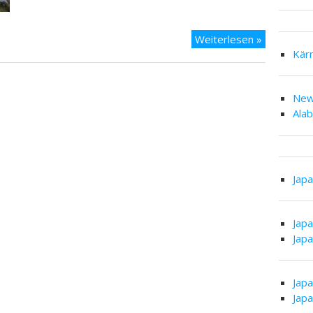
Kärnten
Weiterlesen »
2021
Kär
–
Naturpark
New
Dobratsch
Ala
Jap
Jap
Jap
Jap
Jap