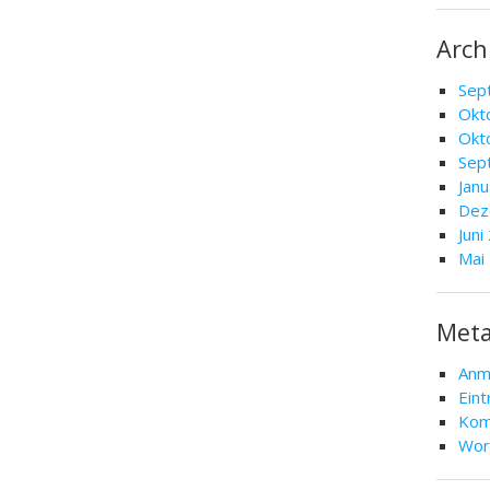
Arch
Sep
Okt
Okt
Sep
Jan
Dez
Juni
Mai
Met
Anm
Ein
Kom
Wor