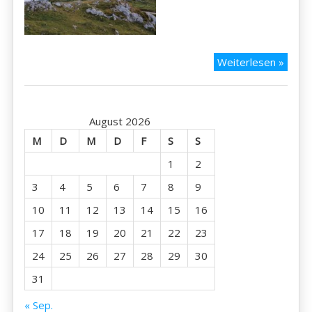
Kärnt
Weiterlesen »
2021
–
Natur
August 2026
Dobra
M
D
M
D
F
S
S
1
2
3
4
5
6
7
8
9
10
11
12
13
14
15
16
17
18
19
20
21
22
23
24
25
26
27
28
29
30
31
« Sep.