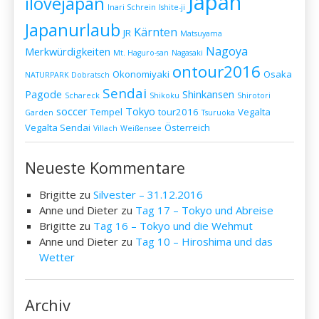
Japan
ilovejapan
Inari Schrein
Ishite-ji
Japanurlaub
Kärnten
JR
Matsuyama
Nagoya
Merkwürdigkeiten
Mt. Haguro-san
Nagasaki
ontour2016
Okonomiyaki
Osaka
NATURPARK Dobratsch
Sendai
Pagode
Shinkansen
Schareck
Shikoku
Shirotori
soccer
Tokyo
Tempel
tour2016
Vegalta
Garden
Tsuruoka
Vegalta Sendai
Österreich
Villach
Weißensee
Neueste Kommentare
Brigitte
zu
Silvester – 31.12.2016
Anne und Dieter
zu
Tag 17 – Tokyo und Abreise
Brigitte
zu
Tag 16 – Tokyo und die Wehmut
Anne und Dieter
zu
Tag 10 – Hiroshima und das
Wetter
Archiv