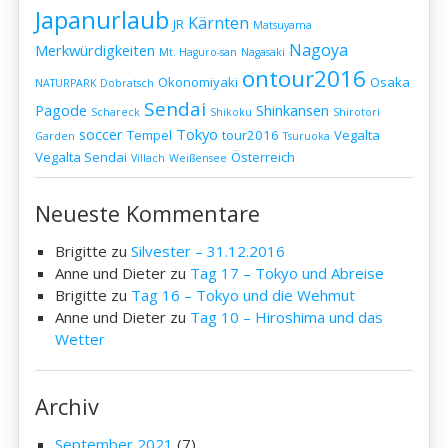
Japanurlaub
Kärnten
JR
Matsuyama
Nagoya
Merkwürdigkeiten
Mt. Haguro-san
Nagasaki
ontour2016
Okonomiyaki
Osaka
NATURPARK Dobratsch
Sendai
Pagode
Shinkansen
Schareck
Shikoku
Shirotori
soccer
Tokyo
Tempel
tour2016
Vegalta
Garden
Tsuruoka
Vegalta Sendai
Österreich
Villach
Weißensee
Neueste Kommentare
Brigitte
zu
Silvester – 31.12.2016
Anne und Dieter
zu
Tag 17 – Tokyo und Abreise
Brigitte
zu
Tag 16 – Tokyo und die Wehmut
Anne und Dieter
zu
Tag 10 – Hiroshima und das
Wetter
Archiv
September 2021
(7)