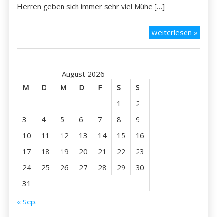
Herren geben sich immer sehr viel Mühe […]
21.09
Weiterlesen »
Nagas
August 2026
M
D
M
D
F
S
S
1
2
3
4
5
6
7
8
9
10
11
12
13
14
15
16
17
18
19
20
21
22
23
24
25
26
27
28
29
30
31
« Sep.