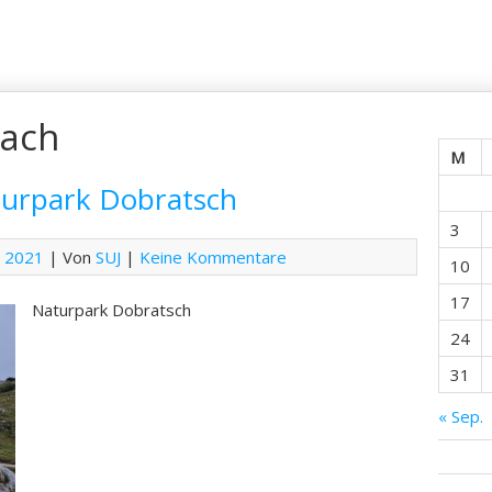
lach
M
turpark Dobratsch
3
r 2021
| Von
SUJ
|
Keine Kommentare
10
17
Naturpark Dobratsch
24
31
« Sep.