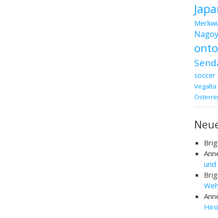
Japa
Merkwü
Nagoy
ont
Send
soccer
Vegalta
Österre
Neu
Brig
Ann
und
Brig
Weh
Ann
Hir