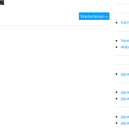
Kärnten
Weiterlesen »
2021
Kär
–
Naturpark
New
Dobratsch
Ala
Jap
Jap
Jap
Jap
Jap