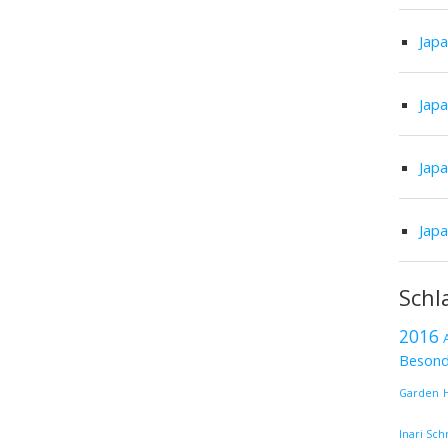
Jap
Jap
Jap
Jap
Schl
2016
Besond
Garden
Inari Sch