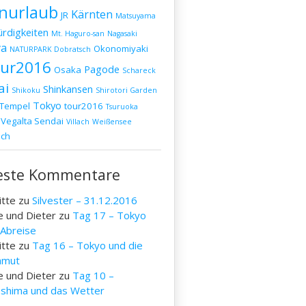
nurlaub
Kärnten
JR
Matsuyama
rdigkeiten
Mt. Haguro-san
Nagasaki
a
Okonomiyaki
NATURPARK Dobratsch
our2016
Pagode
Osaka
Schareck
ai
Shinkansen
Shikoku
Shirotori Garden
Tokyo
Tempel
tour2016
Tsuruoka
Vegalta Sendai
Villach
Weißensee
ich
este Kommentare
itte
zu
Silvester – 31.12.2016
e und Dieter
zu
Tag 17 – Tokyo
 Abreise
itte
zu
Tag 16 – Tokyo und die
mut
e und Dieter
zu
Tag 10 –
oshima und das Wetter