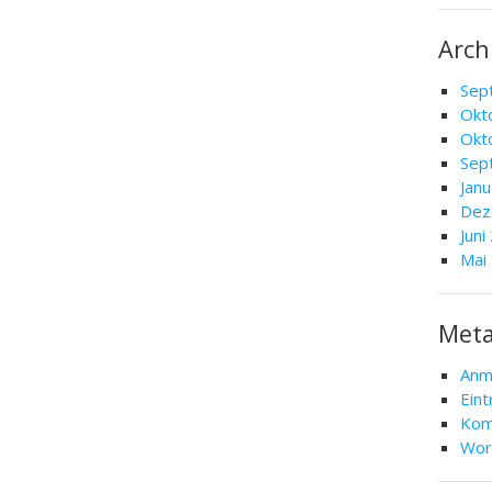
Arch
Sep
Okt
Okt
Sep
Jan
Dez
Juni
Mai
Met
Anm
Ein
Kom
Wor