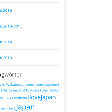
an 2016
an 2014/2015
an 2014
an 2010
agwörter
Aizu-Wakamatsu
Austria
Austria Klagenfurt
eres
Fukuoka
Dejima
FCM
Futbol
Fußball
ilovejapan
Hiroshima
Hakone
Japan
rein
Ishite-ji