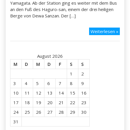
Yamagata. Ab der Station ging es weiter mit dem Bus
an den Fuß des Haguro-san, einem der drei heiligen
Berge von Dewa Sanzan. Der […]
19.09
Weiterlesen »
Mt.
Hagu
san
August 2026
M
D
M
D
F
S
S
1
2
3
4
5
6
7
8
9
10
11
12
13
14
15
16
17
18
19
20
21
22
23
24
25
26
27
28
29
30
31