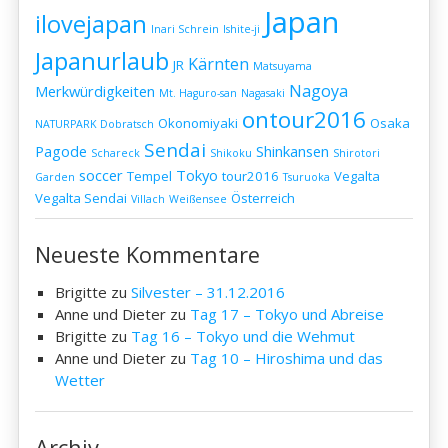
Japan
ilovejapan
Inari Schrein
Ishite-ji
Japanurlaub
Kärnten
JR
Matsuyama
Nagoya
Merkwürdigkeiten
Mt. Haguro-san
Nagasaki
ontour2016
Okonomiyaki
Osaka
NATURPARK Dobratsch
Sendai
Pagode
Shinkansen
Schareck
Shikoku
Shirotori
soccer
Tokyo
Tempel
tour2016
Vegalta
Garden
Tsuruoka
Vegalta Sendai
Österreich
Villach
Weißensee
Neueste Kommentare
Brigitte
zu
Silvester – 31.12.2016
Anne und Dieter
zu
Tag 17 – Tokyo und Abreise
Brigitte
zu
Tag 16 – Tokyo und die Wehmut
Anne und Dieter
zu
Tag 10 – Hiroshima und das
Wetter
Archiv