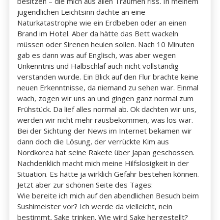
besitzen – die mich aus allen Träumen riss. In meinem
jugendlichen Leichtsinn dachte an eine
Naturkatastrophe wie ein Erdbeben oder an einen
Brand im Hotel. Aber da hätte das Bett wackeln
müssen oder Sirenen heulen sollen. Nach 10 Minuten
gab es dann was auf Englisch, was aber wegen
Unkenntnis und Halbschlaf auch nicht vollständig
verstanden wurde. Ein Blick auf den Flur brachte keine
neuen Erkenntnisse, da niemand zu sehen war. Einmal
wach, zogen wir uns an und gingen ganz normal zum
Frühstück. Da lief alles normal ab. Ok dachten wir uns,
werden wir nicht mehr rausbekommen, was los war.
Bei der Sichtung der News im Internet bekamen wir
dann doch die Lösung, der verrückte Kim aus
Nordkorea hat seine Rakete über Japan geschossen.
Nachdenklich macht mich meine Hilfslosigkeit in der
Situation. Es hätte ja wirklich Gefahr bestehen können.
Jetzt aber zur schönen Seite des Tages:
Wie bereite ich mich auf den abendlichen Besuch beim
Sushimeister vor? Ich werde da vielleicht, nein
bestimmt, Sake trinken. Wie wird Sake hergestellt?