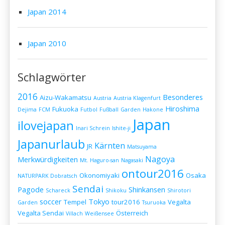
Japan 2014
Japan 2010
Schlagwörter
2016
Besonderes
Aizu-Wakamatsu
Austria
Austria Klagenfurt
Hiroshima
Fukuoka
Dejima
FCM
Futbol
Fußball
Garden
Hakone
Japan
ilovejapan
Inari Schrein
Ishite-ji
Japanurlaub
Kärnten
JR
Matsuyama
Nagoya
Merkwürdigkeiten
Mt. Haguro-san
Nagasaki
ontour2016
Okonomiyaki
Osaka
NATURPARK Dobratsch
Sendai
Pagode
Shinkansen
Schareck
Shikoku
Shirotori
soccer
Tokyo
Tempel
tour2016
Vegalta
Garden
Tsuruoka
Vegalta Sendai
Österreich
Villach
Weißensee