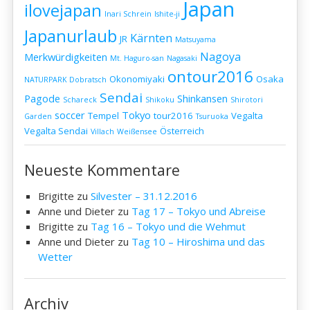
Japan
ilovejapan
Inari Schrein
Ishite-ji
Japanurlaub
Kärnten
JR
Matsuyama
Nagoya
Merkwürdigkeiten
Mt. Haguro-san
Nagasaki
ontour2016
Okonomiyaki
Osaka
NATURPARK Dobratsch
Sendai
Pagode
Shinkansen
Schareck
Shikoku
Shirotori
soccer
Tokyo
Tempel
tour2016
Vegalta
Garden
Tsuruoka
Vegalta Sendai
Österreich
Villach
Weißensee
Neueste Kommentare
Brigitte
zu
Silvester – 31.12.2016
Anne und Dieter
zu
Tag 17 – Tokyo und Abreise
Brigitte
zu
Tag 16 – Tokyo und die Wehmut
Anne und Dieter
zu
Tag 10 – Hiroshima und das
Wetter
Archiv