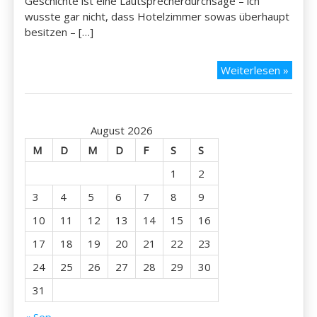
Geschichte ist eine Lautsprecherdurchsage – ich
wusste gar nicht, dass Hotelzimmer sowas überhaupt
besitzen – […]
15.09
Weiterlesen »
Nanb
Toji
Brau
August 2026
M
D
M
D
F
S
S
1
2
3
4
5
6
7
8
9
10
11
12
13
14
15
16
17
18
19
20
21
22
23
24
25
26
27
28
29
30
31