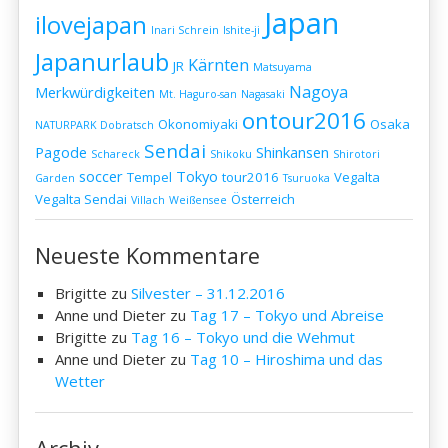
Japan
ilovejapan
Inari Schrein
Ishite-ji
Japanurlaub
Kärnten
JR
Matsuyama
Nagoya
Merkwürdigkeiten
Mt. Haguro-san
Nagasaki
ontour2016
Okonomiyaki
Osaka
NATURPARK Dobratsch
Sendai
Pagode
Shinkansen
Schareck
Shikoku
Shirotori
soccer
Tokyo
Tempel
tour2016
Vegalta
Garden
Tsuruoka
Vegalta Sendai
Österreich
Villach
Weißensee
Neueste Kommentare
Brigitte
zu
Silvester – 31.12.2016
Anne und Dieter
zu
Tag 17 – Tokyo und Abreise
Brigitte
zu
Tag 16 – Tokyo und die Wehmut
Anne und Dieter
zu
Tag 10 – Hiroshima und das
Wetter