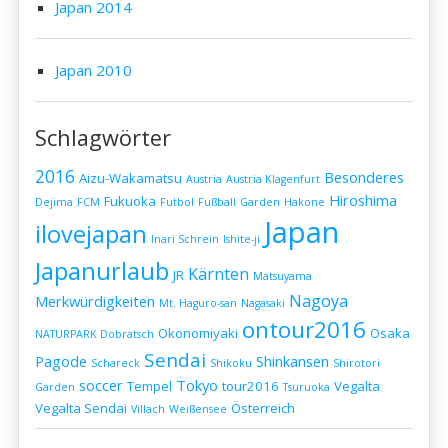
Japan 2014
Japan 2010
Schlagwörter
2016
Besonderes
Aizu-Wakamatsu
Austria
Austria Klagenfurt
Hiroshima
Fukuoka
Dejima
FCM
Futbol
Fußball
Garden
Hakone
Japan
ilovejapan
Inari Schrein
Ishite-ji
Japanurlaub
Kärnten
JR
Matsuyama
Nagoya
Merkwürdigkeiten
Mt. Haguro-san
Nagasaki
ontour2016
Okonomiyaki
Osaka
NATURPARK Dobratsch
Sendai
Pagode
Shinkansen
Schareck
Shikoku
Shirotori
soccer
Tokyo
Tempel
tour2016
Vegalta
Garden
Tsuruoka
Vegalta Sendai
Österreich
Villach
Weißensee