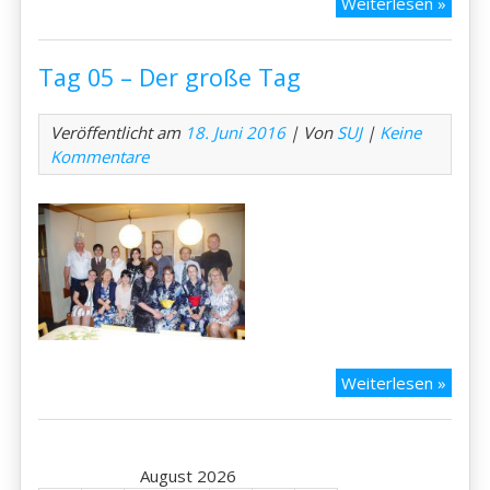
Auch
Weiterlesen »
das
ist
Tag 05 – Der große Tag
Japan
Veröffentlicht am
18. Juni 2016
| Von
SUJ
|
Keine
Kommentare
Tag
Weiterlesen »
05
–
Der
August 2026
groß