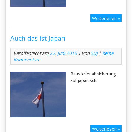
Auch
Weiterlesen »
das
ist
Auch das ist Japan
Japan
Veröffentlicht am
22. Juni 2016
| Von
SUJ
|
Keine
Kommentare
Baustellenabsicherung
auf japanisch:
Auch
Weiterlesen »