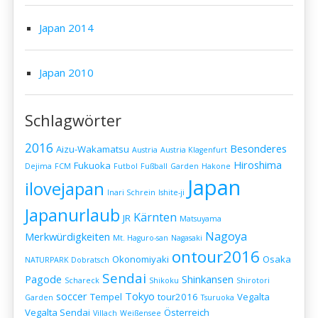
Japan 2014
Japan 2010
Schlagwörter
2016
Besonderes
Aizu-Wakamatsu
Austria
Austria Klagenfurt
Hiroshima
Fukuoka
Dejima
FCM
Futbol
Fußball
Garden
Hakone
Japan
ilovejapan
Inari Schrein
Ishite-ji
Japanurlaub
Kärnten
JR
Matsuyama
Nagoya
Merkwürdigkeiten
Mt. Haguro-san
Nagasaki
ontour2016
Okonomiyaki
Osaka
NATURPARK Dobratsch
Sendai
Pagode
Shinkansen
Schareck
Shikoku
Shirotori
soccer
Tokyo
Tempel
tour2016
Vegalta
Garden
Tsuruoka
Vegalta Sendai
Österreich
Villach
Weißensee