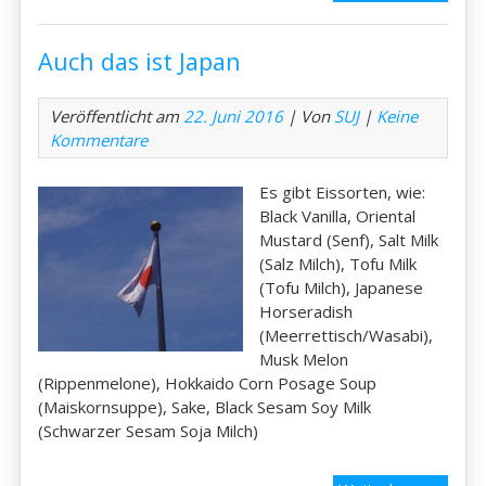
das
ist
Auch das ist Japan
Japan
Veröffentlicht am
22. Juni 2016
| Von
SUJ
|
Keine
Kommentare
Es gibt Eissorten, wie:
Black Vanilla, Oriental
Mustard (Senf), Salt Milk
(Salz Milch), Tofu Milk
(Tofu Milch), Japanese
Horseradish
(Meerrettisch/Wasabi),
Musk Melon
(Rippenmelone), Hokkaido Corn Posage Soup
(Maiskornsuppe), Sake, Black Sesam Soy Milk
(Schwarzer Sesam Soja Milch)