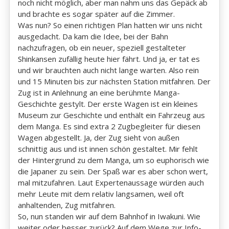
noch nicht möglich, aber man nahm uns das Gepäck ab
und brachte es sogar später auf die Zimmer.
Was nun? So einen richtigen Plan hatten wir uns nicht
ausgedacht. Da kam die Idee, bei der Bahn
nachzufragen, ob ein neuer, speziell gestalteter
Shinkansen zufällig heute hier fährt. Und ja, er tat es
und wir brauchten auch nicht lange warten. Also rein
und 15 Minuten bis zur nächsten Station mitfahren. Der
Zug ist in Anlehnung an eine berühmte Manga-
Geschichte gestylt. Der erste Wagen ist ein kleines
Museum zur Geschichte und enthält ein Fahrzeug aus
dem Manga. Es sind extra 2 Zugbegleiter für diesen
Wagen abgestellt. Ja, der Zug sieht von außen
schnittig aus und ist innen schön gestaltet. Mir fehlt
der Hintergrund zu dem Manga, um so euphorisch wie
die Japaner zu sein. Der Spaß war es aber schon wert,
mal mitzufahren. Laut Expertenaussage würden auch
mehr Leute mit dem relativ langsamen, weil oft
anhaltenden, Zug mitfahren.
So, nun standen wir auf dem Bahnhof in Iwakuni. Wie
weiter oder besser zurück? Auf dem Wege zur Info-