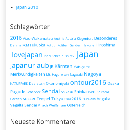
Japan 2010
Schlagwörter
2016
Besonderes
Aizu-Wakamatsu
Austria
Austria Klagenfurt
Hiroshima
Fukuoka
Dejima
FCM
Futbol
Fußball
Garden
Hakone
Japan
ilovejapan
Inari Schrein
Ishite-ji
Japanurlaub
Kärnten
JR
Matsuyama
Nagoya
Merkwürdigkeiten
Mt. Haguro-san
Nagasaki
ontour2016
Okonomiyaki
Osaka
NATURPARK Dobratsch
Sendai
Pagode
Shinkansen
Schareck
Shikoku
Shirotori
soccer
Tokyo
Tempel
tour2016
Vegalta
Garden
Tsuruoka
Vegalta Sendai
Österreich
Villach
Weißensee
Neueste Kommentare