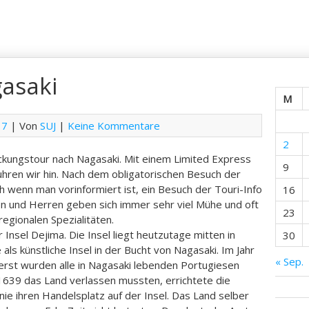
asaki
M
17
| Von
SUJ
|
Keine Kommentare
2
kungstour nach Nagasaki. Mit einem Limited Express
9
uhren wir hin. Nach dem obligatorischen Besuch der
uch wenn man vorinformiert ist, ein Besuch der Touri-Info
16
en und Herren geben sich immer sehr viel Mühe und oft
23
regionalen Spezialitäten.
 Insel Dejima. Die Insel liegt heutzutage mitten in
30
als künstliche Insel in der Bucht von Nagasaki. Im Jahr
« Sep.
erst wurden alle in Nagasaki lebenden Portugiesen
 1639 das Land verlassen mussten, errichtete die
e ihren Handelsplatz auf der Insel. Das Land selber