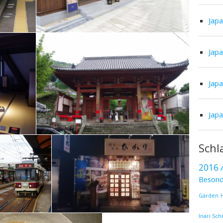
Jap
Jap
Jap
Jap
Schl
2016
Besond
Garden
Inari Sch