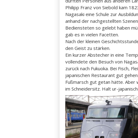
durften Personen aus anderen Län
Philipp Franz von Siebold kam 1823
Nagasaki eine Schule zur Ausbildu
anhand der nachgestellten Szenen 
Bediensteten so gelebt haben müss
gab es in vielen Facetten.
Nach der kleinen Geschichtsstund
den Geist zu stärken.
Ein kurzer Abstecher in eine Tem
vollendete den Besuch von Nagasak
zurück nach Fukuoka. Bei Fisch, Fl
japanischen Restaurant gut gehen.
Fußmarsch gut getan hätte. Aber
im Schneidersitz. Halt ur-japanische