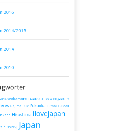
an 2016
an 2014/2015
an 2014
an 2010
agwörter
Aizu-Wakamatsu
Austria
Austria Klagenfurt
eres
Fukuoka
Dejima
FCM
Futbol
Fußball
ilovejapan
Hiroshima
Hakone
Japan
rein
Ishite-ji