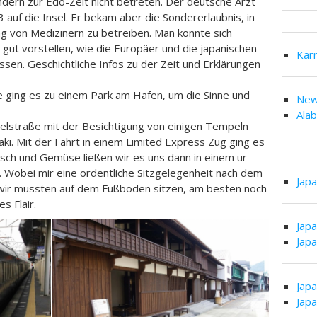
dern zur Edo-Zeit nicht betreten. Der deutsche Arzt
 auf die Insel. Er bekam aber die Sondererlaubnis, in
ng von Medizinern zu betreiben. Man konnte sich
gut vorstellen, wie die Europäer und die japanischen
Kär
en. Geschichtliche Infos zu der Zeit und Erklärungen
e ging es zu einem Park am Hafen, um die Sinne und
New
Ala
pelstraße mit der Besichtigung von einigen Tempeln
i. Mit der Fahrt in einem Limited Express Zug ging es
eisch und Gemüse ließen wir es uns dann in einem ur-
 Wobei mir eine ordentliche Sitzgelegenheit nach dem
Jap
 wir mussten auf dem Fußboden sitzen, am besten noch
s Flair.
Jap
Jap
Jap
Jap