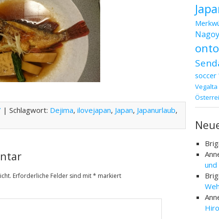
Japa
Merkwü
Nagoy
ont
Send
soccer
Vegalta
Österre
7
| Schlagwort:
Dejima
,
ilovejapan
,
Japan
,
Japanurlaub
,
Neu
Brig
ntar
Ann
und
Brig
icht.
Erforderliche Felder sind mit
*
markiert
Weh
Ann
Hir