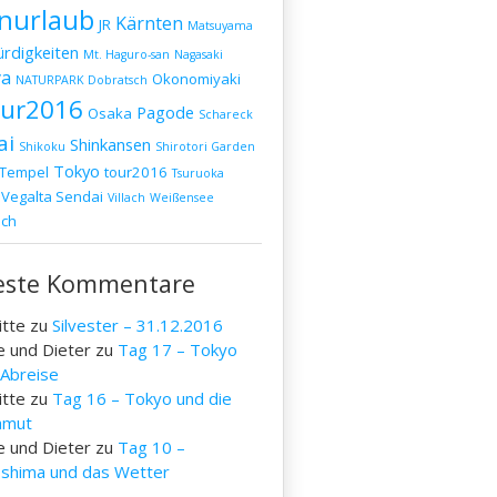
nurlaub
Kärnten
JR
Matsuyama
rdigkeiten
Mt. Haguro-san
Nagasaki
a
Okonomiyaki
NATURPARK Dobratsch
our2016
Pagode
Osaka
Schareck
ai
Shinkansen
Shikoku
Shirotori Garden
Tokyo
Tempel
tour2016
Tsuruoka
Vegalta Sendai
Villach
Weißensee
ich
este Kommentare
itte
zu
Silvester – 31.12.2016
e und Dieter
zu
Tag 17 – Tokyo
 Abreise
itte
zu
Tag 16 – Tokyo und die
mut
e und Dieter
zu
Tag 10 –
oshima und das Wetter