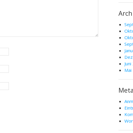
Arch
Sep
Okt
Okt
Sep
Jan
Dez
Juni
Mai
Met
Anm
Ein
Kom
Wor