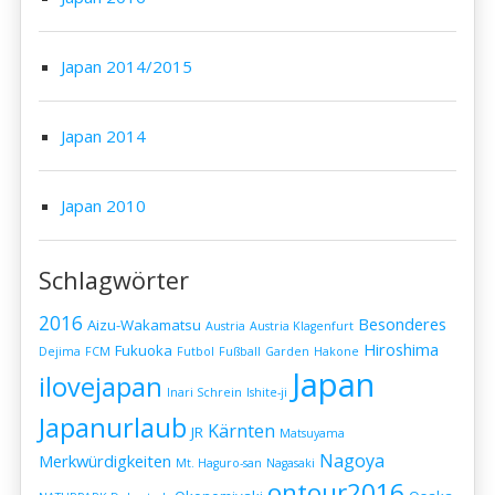
Japan 2014/2015
Japan 2014
Japan 2010
Schlagwörter
2016
Besonderes
Aizu-Wakamatsu
Austria
Austria Klagenfurt
Hiroshima
Fukuoka
Dejima
FCM
Futbol
Fußball
Garden
Hakone
Japan
ilovejapan
Inari Schrein
Ishite-ji
Japanurlaub
Kärnten
JR
Matsuyama
Nagoya
Merkwürdigkeiten
Mt. Haguro-san
Nagasaki
ontour2016