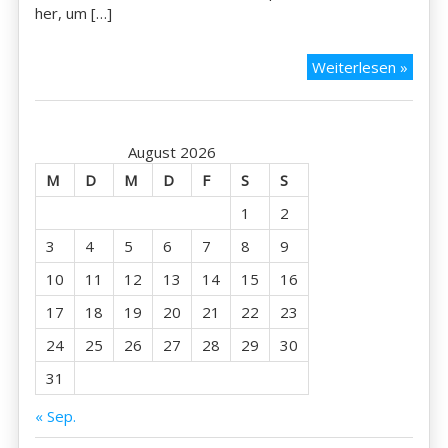
her, um […]
Hachi
Weiterlesen »
–
29.12
August 2026
M
D
M
D
F
S
S
1
2
3
4
5
6
7
8
9
10
11
12
13
14
15
16
17
18
19
20
21
22
23
24
25
26
27
28
29
30
31
« Sep.