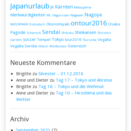
Japanurlaub
Kärnten
JR
Matsuyama
Nagoya
Merkwürdigkeiten
Mt. Haguro-san
Nagasaki
ontour2016
Okonomiyaki
Osaka
NATURPARK Dobratsch
Sendai
Pagode
Shinkansen
Schareck
Shikoku
Shirotori
soccer
Tokyo
Tempel
tour2016
Vegalta
Garden
Tsuruoka
Vegalta Sendai
Österreich
Villach
Weißensee
Neueste Kommentare
Brigitte
zu
Silvester – 31.12.2016
Anne und Dieter
zu
Tag 17 – Tokyo und Abreise
Brigitte
zu
Tag 16 – Tokyo und die Wehmut
Anne und Dieter
zu
Tag 10 – Hiroshima und das
Wetter
Archiv
September 2021
(7)