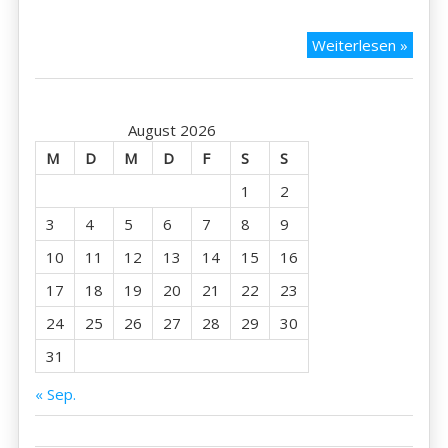
Akita
Weiterlesen »
–
26.12
August 2026
M
D
M
D
F
S
S
1
2
3
4
5
6
7
8
9
10
11
12
13
14
15
16
17
18
19
20
21
22
23
24
25
26
27
28
29
30
31
« Sep.