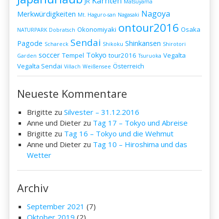
Kärnten
JR
Matsuyama
Nagoya
Merkwürdigkeiten
Mt. Haguro-san
Nagasaki
ontour2016
Okonomiyaki
Osaka
NATURPARK Dobratsch
Sendai
Pagode
Shinkansen
Schareck
Shikoku
Shirotori
soccer
Tokyo
Tempel
tour2016
Vegalta
Garden
Tsuruoka
Vegalta Sendai
Österreich
Villach
Weißensee
Neueste Kommentare
Brigitte
zu
Silvester – 31.12.2016
Anne und Dieter
zu
Tag 17 – Tokyo und Abreise
Brigitte
zu
Tag 16 – Tokyo und die Wehmut
Anne und Dieter
zu
Tag 10 – Hiroshima und das
Wetter
Archiv
September 2021
(7)
Oktober 2019
(2)