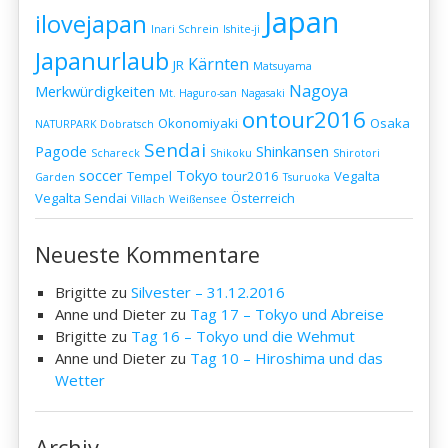
Japan
ilovejapan
Inari Schrein
Ishite-ji
Japanurlaub
Kärnten
JR
Matsuyama
Nagoya
Merkwürdigkeiten
Mt. Haguro-san
Nagasaki
ontour2016
Okonomiyaki
Osaka
NATURPARK Dobratsch
Sendai
Pagode
Shinkansen
Schareck
Shikoku
Shirotori
soccer
Tokyo
Tempel
tour2016
Vegalta
Garden
Tsuruoka
Vegalta Sendai
Österreich
Villach
Weißensee
Neueste Kommentare
Brigitte
zu
Silvester – 31.12.2016
Anne und Dieter
zu
Tag 17 – Tokyo und Abreise
Brigitte
zu
Tag 16 – Tokyo und die Wehmut
Anne und Dieter
zu
Tag 10 – Hiroshima und das
Wetter
Archiv