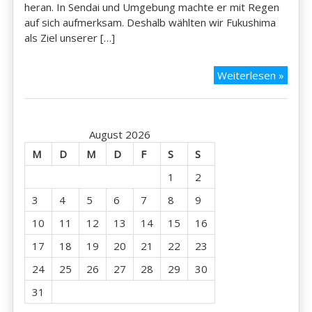
heran. In Sendai und Umgebung machte er mit Regen
auf sich aufmerksam. Deshalb wählten wir Fukushima
als Ziel unserer […]
17.09
Weiterlesen »
Fukus
August 2026
M
D
M
D
F
S
S
1
2
3
4
5
6
7
8
9
10
11
12
13
14
15
16
17
18
19
20
21
22
23
24
25
26
27
28
29
30
31