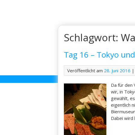
Skip
to
content
Schlagwort:
Wa
Tag 16 – Tokyo un
Veröffentlicht am
28. Juni 2016
|
Da für den
wir, in Tok
gewählt, es
eigentlich 
Biermuseum.
Dabei wird 