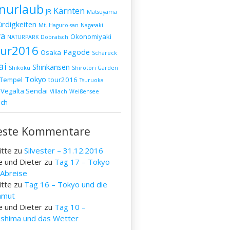
nurlaub
Kärnten
JR
Matsuyama
rdigkeiten
Mt. Haguro-san
Nagasaki
a
Okonomiyaki
NATURPARK Dobratsch
our2016
Pagode
Osaka
Schareck
ai
Shinkansen
Shikoku
Shirotori Garden
Tokyo
Tempel
tour2016
Tsuruoka
Vegalta Sendai
Villach
Weißensee
ich
este Kommentare
itte
zu
Silvester – 31.12.2016
e und Dieter
zu
Tag 17 – Tokyo
 Abreise
itte
zu
Tag 16 – Tokyo und die
mut
e und Dieter
zu
Tag 10 –
oshima und das Wetter