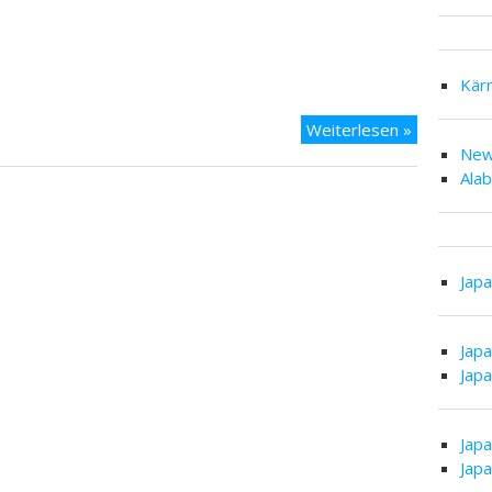
Kär
Tag
Weiterlesen »
16
New
–
Ala
Tokyo
und
die
Wehmut
Jap
Jap
Jap
Jap
Jap