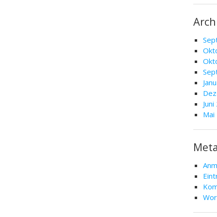
Arch
Sep
Okt
Okt
Sep
Jan
Dez
Juni
Mai
Met
Anm
Ein
Kom
Wor