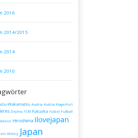
an 2016
an 2014/2015
an 2014
an 2010
agwörter
Aizu-Wakamatsu
Austria
Austria Klagenfurt
eres
Fukuoka
Dejima
FCM
Futbol
Fußball
ilovejapan
Hiroshima
Hakone
Japan
rein
Ishite-ji