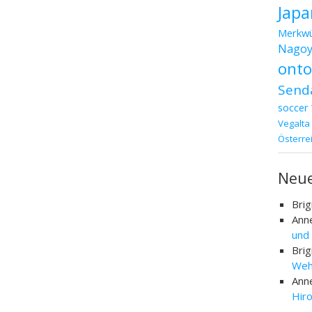
Japa
Merkwü
Nagoy
ont
Send
soccer
Vegalta
Österre
Neu
Brig
Ann
und
Brig
Weh
Ann
Hir