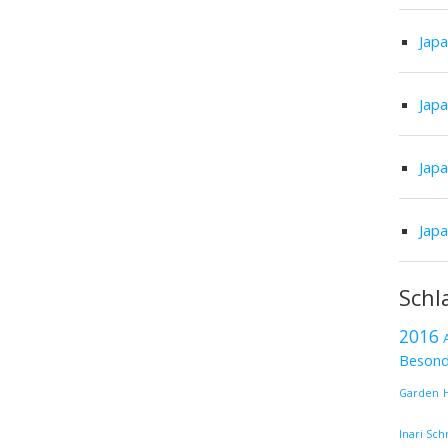
Jap
Jap
Jap
Jap
Schl
2016
Besond
Garden
Inari Sch