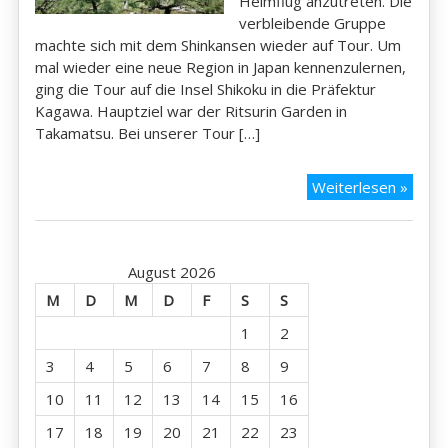
Heimflug anzutreten. Die
verbleibende Gruppe
machte sich mit dem Shinkansen wieder auf Tour. Um
mal wieder eine neue Region in Japan kennenzulernen,
ging die Tour auf die Insel Shikoku in die Präfektur
Kagawa. Hauptziel war der Ritsurin Garden in
Takamatsu. Bei unserer Tour […]
Tag
Weiterlesen »
11
–
Taka
August 2026
und
Natur
M
D
M
D
F
S
S
pur
1
2
3
4
5
6
7
8
9
10
11
12
13
14
15
16
17
18
19
20
21
22
23