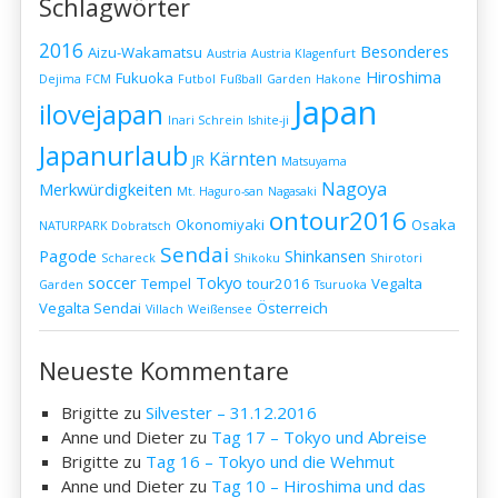
Schlagwörter
2016
Besonderes
Aizu-Wakamatsu
Austria
Austria Klagenfurt
Hiroshima
Fukuoka
Dejima
FCM
Futbol
Fußball
Garden
Hakone
Japan
ilovejapan
Inari Schrein
Ishite-ji
Japanurlaub
Kärnten
JR
Matsuyama
Nagoya
Merkwürdigkeiten
Mt. Haguro-san
Nagasaki
ontour2016
Okonomiyaki
Osaka
NATURPARK Dobratsch
Sendai
Pagode
Shinkansen
Schareck
Shikoku
Shirotori
soccer
Tokyo
Tempel
tour2016
Vegalta
Garden
Tsuruoka
Vegalta Sendai
Österreich
Villach
Weißensee
Neueste Kommentare
Brigitte
zu
Silvester – 31.12.2016
Anne und Dieter
zu
Tag 17 – Tokyo und Abreise
Brigitte
zu
Tag 16 – Tokyo und die Wehmut
Anne und Dieter
zu
Tag 10 – Hiroshima und das