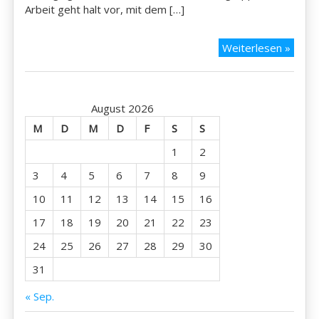
Arbeit geht halt vor, mit dem […]
27.09
Weiterlesen »
Hako
August 2026
M
D
M
D
F
S
S
1
2
3
4
5
6
7
8
9
10
11
12
13
14
15
16
17
18
19
20
21
22
23
24
25
26
27
28
29
30
31
« Sep.