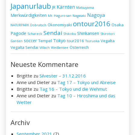
Japanurlaub
Kärnten
JR
Matsuyama
Nagoya
Merkwürdigkeiten
Mt. Haguro-san
Nagasaki
ontour2016
Okonomiyaki
Osaka
NATURPARK Dobratsch
Sendai
Pagode
Shinkansen
Schareck
Shikoku
Shirotori
soccer
Tokyo
Tempel
tour2016
Vegalta
Garden
Tsuruoka
Vegalta Sendai
Österreich
Villach
Weißensee
Neueste Kommentare
Brigitte
zu
Silvester – 31.12.2016
Anne und Dieter
zu
Tag 17 – Tokyo und Abreise
Brigitte
zu
Tag 16 – Tokyo und die Wehmut
Anne und Dieter
zu
Tag 10 – Hiroshima und das
Wetter
Archiv
September 2021
(7)