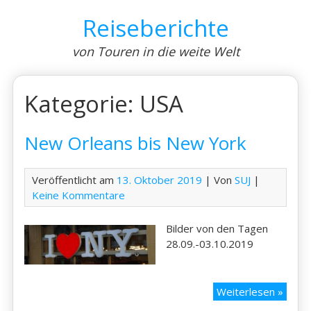
Skip
Reiseberichte
to
content
von Touren in die weite Welt
Kategorie:
USA
New Orleans bis New York
Veröffentlicht am
13. Oktober 2019
| Von
SUJ
|
Keine Kommentare
Bilder von den Tagen
28.09.-03.10.2019
New
Weiterlesen »
Orlea