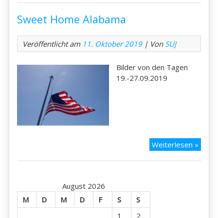
bis
Sweet Home Alabama
New
York
Veröffentlicht am
11. Oktober 2019
| Von
SUJ
Bilder von den Tagen
19.-27.09.2019
Swee
Weiterlesen »
Hom
Alab
August 2026
M
D
M
D
F
S
S
1
2