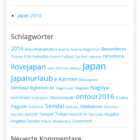
Japan 2010
Schlagwörter
2016
Besonderes
Aizu-Wakamatsu
Austria
Austria Klagenfurt
Hiroshima
Fukuoka
Dejima
FCM
Futbol
Fußball
Garden
Hakone
Japan
ilovejapan
Inari Schrein
Ishite-ji
Japanurlaub
Kärnten
JR
Matsuyama
Nagoya
Merkwürdigkeiten
Mt. Haguro-san
Nagasaki
ontour2016
Okonomiyaki
Osaka
NATURPARK Dobratsch
Sendai
Pagode
Shinkansen
Schareck
Shikoku
Shirotori
soccer
Tokyo
Tempel
tour2016
Vegalta
Garden
Tsuruoka
Vegalta Sendai
Österreich
Villach
Weißensee
Neueste Kommentare