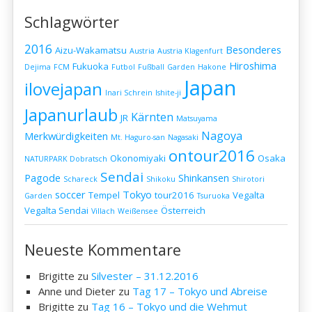
Schlagwörter
2016
Besonderes
Aizu-Wakamatsu
Austria
Austria Klagenfurt
Hiroshima
Fukuoka
Dejima
FCM
Futbol
Fußball
Garden
Hakone
Japan
ilovejapan
Inari Schrein
Ishite-ji
Japanurlaub
Kärnten
JR
Matsuyama
Nagoya
Merkwürdigkeiten
Mt. Haguro-san
Nagasaki
ontour2016
Okonomiyaki
Osaka
NATURPARK Dobratsch
Sendai
Pagode
Shinkansen
Schareck
Shikoku
Shirotori
soccer
Tokyo
Tempel
tour2016
Vegalta
Garden
Tsuruoka
Vegalta Sendai
Österreich
Villach
Weißensee
Neueste Kommentare
Brigitte
zu
Silvester – 31.12.2016
Anne und Dieter
zu
Tag 17 – Tokyo und Abreise
Brigitte
zu
Tag 16 – Tokyo und die Wehmut