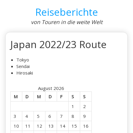
Skip
Reiseberichte
to
content
von Touren in die weite Welt
Japan 2022/23 Route
Tokyo
Sendai
Hirosaki
August 2026
M
D
M
D
F
S
S
1
2
3
4
5
6
7
8
9
10
11
12
13
14
15
16